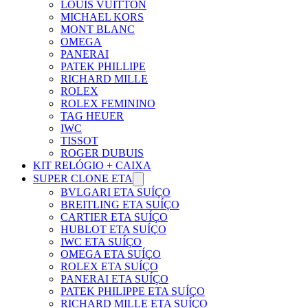
LOUIS VUITTON
MICHAEL KORS
MONT BLANC
OMEGA
PANERAI
PATEK PHILLIPE
RICHARD MILLE
ROLEX
ROLEX FEMININO
TAG HEUER
IWC
TISSOT
ROGER DUBUIS
KIT RELÓGIO + CAIXA
SUPER CLONE ETA
BVLGARI ETA SUÍÇO
BREITLING ETA SUÍÇO
CARTIER ETA SUÍÇO
HUBLOT ETA SUÍÇO
IWC ETA SUÍÇO
OMEGA ETA SUÍÇO
ROLEX ETA SUÍÇO
PANERAI ETA SUÍÇO
PATEK PHILIPPE ETA SUÍÇO
RICHARD MILLE ETA SUÍÇO