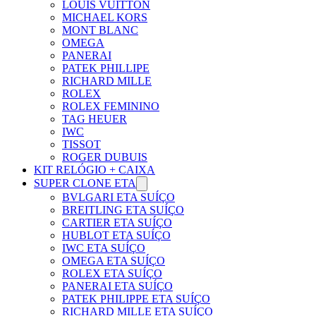
LOUIS VUITTON
MICHAEL KORS
MONT BLANC
OMEGA
PANERAI
PATEK PHILLIPE
RICHARD MILLE
ROLEX
ROLEX FEMININO
TAG HEUER
IWC
TISSOT
ROGER DUBUIS
KIT RELÓGIO + CAIXA
SUPER CLONE ETA
BVLGARI ETA SUÍÇO
BREITLING ETA SUÍÇO
CARTIER ETA SUÍÇO
HUBLOT ETA SUÍÇO
IWC ETA SUÍÇO
OMEGA ETA SUÍÇO
ROLEX ETA SUÍÇO
PANERAI ETA SUÍÇO
PATEK PHILIPPE ETA SUÍÇO
RICHARD MILLE ETA SUÍÇO