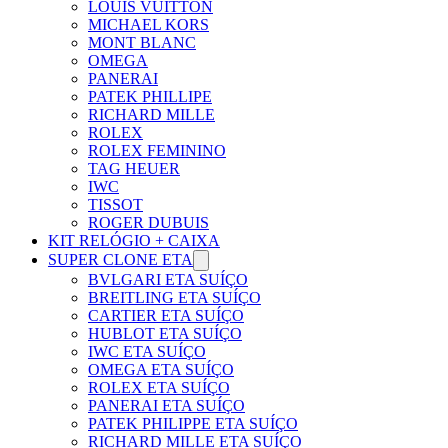
LOUIS VUITTON
MICHAEL KORS
MONT BLANC
OMEGA
PANERAI
PATEK PHILLIPE
RICHARD MILLE
ROLEX
ROLEX FEMININO
TAG HEUER
IWC
TISSOT
ROGER DUBUIS
KIT RELÓGIO + CAIXA
SUPER CLONE ETA
BVLGARI ETA SUÍÇO
BREITLING ETA SUÍÇO
CARTIER ETA SUÍÇO
HUBLOT ETA SUÍÇO
IWC ETA SUÍÇO
OMEGA ETA SUÍÇO
ROLEX ETA SUÍÇO
PANERAI ETA SUÍÇO
PATEK PHILIPPE ETA SUÍÇO
RICHARD MILLE ETA SUÍÇO