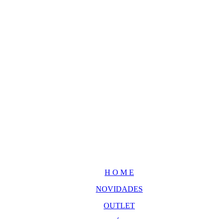
H O M E
NOVIDADES
OUTLET