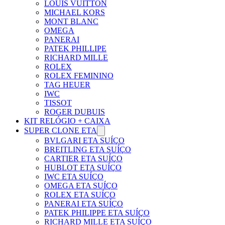
Γ
LOUIS VUITTON
MICHAEL KORS
MONT BLANC
OMEGA
PANERAI
PATEK PHILLIPE
RICHARD MILLE
ROLEX
ROLEX FEMININO
TAG HEUER
IWC
TISSOT
ROGER DUBUIS
KIT RELÓGIO + CAIXA
SUPER CLONE ETA
BVLGARI ETA SUÍÇO
BREITLING ETA SUÍÇO
CARTIER ETA SUÍÇO
HUBLOT ETA SUÍÇO
IWC ETA SUÍÇO
OMEGA ETA SUÍÇO
ROLEX ETA SUÍÇO
PANERAI ETA SUÍÇO
PATEK PHILIPPE ETA SUÍÇO
RICHARD MILLE ETA SUÍÇO