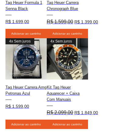
Γ
Tag Heuer Formula 1
Tag Heuer Carrera
Senna Black
Chronograph Blue
Preço
Preço normal
Preço promocional
R$ 1.699,00
R$ 1.599,00
R$ 1.399,00
Adicionar ao carrinho
Adicionar ao carrinho
4x Sem juros
4x Sem juros
Tag Heuer Carrera Amg
Kit Tag Heuer
Petronas Azul
Aquarecer + Caixa
Com Manuais
Preço
R$ 1.599,00
Preço normal
Preço promocional
R$ 2.099,00
R$ 1.849,00
Adicionar ao carrinho
Adicionar ao carrinho