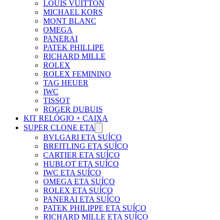
LOUIS VUITTON
MICHAEL KORS
MONT BLANC
OMEGA
PANERAI
PATEK PHILLIPE
RICHARD MILLE
ROLEX
ROLEX FEMININO
TAG HEUER
IWC
TISSOT
ROGER DUBUIS
KIT RELÓGIO + CAIXA
SUPER CLONE ETA
BVLGARI ETA SUÍÇO
BREITLING ETA SUÍÇO
CARTIER ETA SUÍÇO
HUBLOT ETA SUÍÇO
IWC ETA SUÍÇO
OMEGA ETA SUÍÇO
ROLEX ETA SUÍÇO
PANERAI ETA SUÍÇO
PATEK PHILIPPE ETA SUÍÇO
RICHARD MILLE ETA SUÍÇO