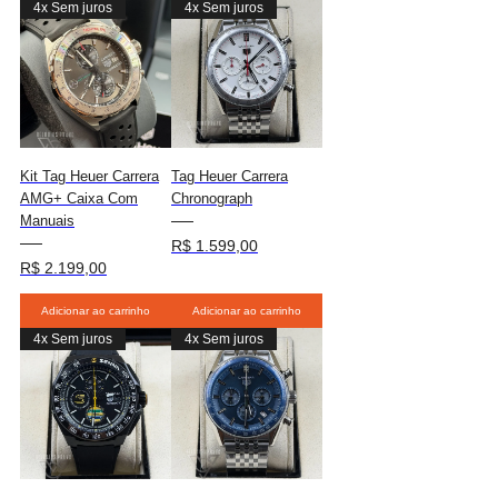
4x Sem juros
4x Sem juros
Kit Tag Heuer Carrera
Tag Heuer Carrera
AMG+ Caixa Com
Chronograph
Manuais
Preço
R$ 1.599,00
Preço
R$ 2.199,00
Adicionar ao carrinho
Adicionar ao carrinho
4x Sem juros
4x Sem juros