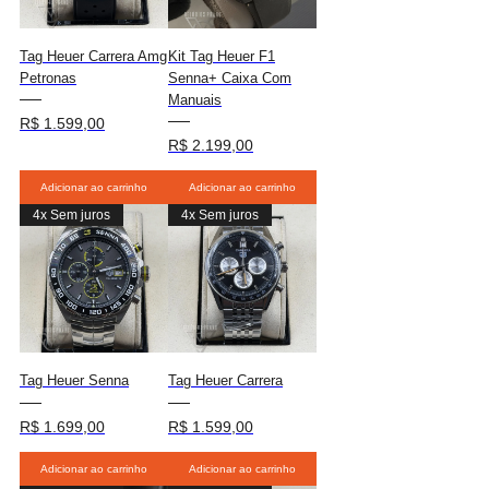
Tag Heuer Carrera Amg
Kit Tag Heuer F1
Petronas
Senna+ Caixa Com
Manuais
Preço
R$ 1.599,00
Preço
R$ 2.199,00
Adicionar ao carrinho
Adicionar ao carrinho
4x Sem juros
4x Sem juros
Tag Heuer Senna
Tag Heuer Carrera
Preço
Preço
R$ 1.699,00
R$ 1.599,00
Adicionar ao carrinho
Adicionar ao carrinho