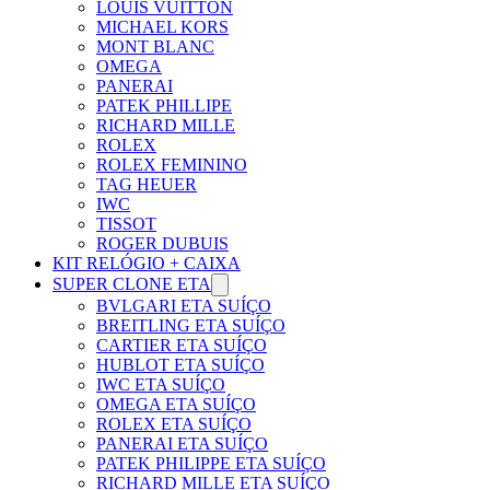
Γ
LOUIS VUITTON
MICHAEL KORS
MONT BLANC
OMEGA
PANERAI
PATEK PHILLIPE
RICHARD MILLE
ROLEX
ROLEX FEMININO
TAG HEUER
IWC
TISSOT
ROGER DUBUIS
KIT RELÓGIO + CAIXA
SUPER CLONE ETA
BVLGARI ETA SUÍÇO
BREITLING ETA SUÍÇO
CARTIER ETA SUÍÇO
HUBLOT ETA SUÍÇO
IWC ETA SUÍÇO
OMEGA ETA SUÍÇO
ROLEX ETA SUÍÇO
PANERAI ETA SUÍÇO
PATEK PHILIPPE ETA SUÍÇO
RICHARD MILLE ETA SUÍÇO