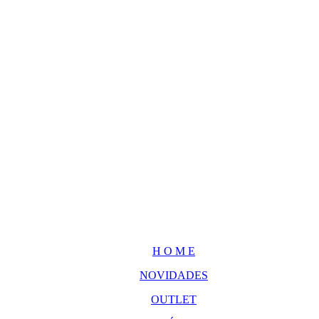
H O M E
NOVIDADES
OUTLET