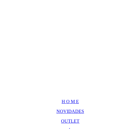
H O M E
NOVIDADES
OUTLET