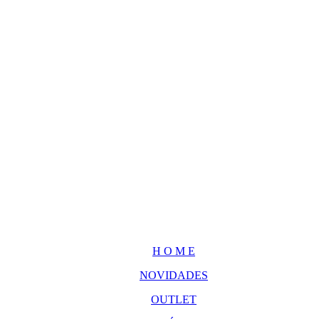
H O M E
NOVIDADES
OUTLET