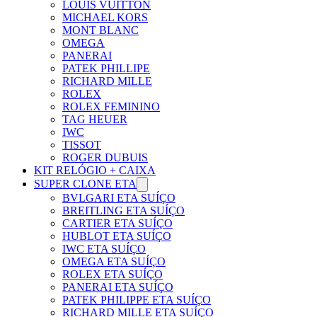
LOUIS VUITTON
MICHAEL KORS
MONT BLANC
OMEGA
PANERAI
PATEK PHILLIPE
RICHARD MILLE
ROLEX
ROLEX FEMININO
TAG HEUER
IWC
TISSOT
ROGER DUBUIS
KIT RELÓGIO + CAIXA
SUPER CLONE ETA
BVLGARI ETA SUÍÇO
BREITLING ETA SUÍÇO
CARTIER ETA SUÍÇO
HUBLOT ETA SUÍÇO
IWC ETA SUÍÇO
OMEGA ETA SUÍÇO
ROLEX ETA SUÍÇO
PANERAI ETA SUÍÇO
PATEK PHILIPPE ETA SUÍÇO
RICHARD MILLE ETA SUÍÇO