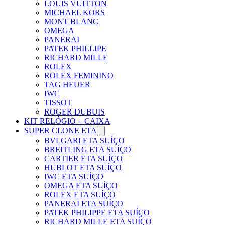
LOUIS VUITTON
MICHAEL KORS
MONT BLANC
OMEGA
PANERAI
PATEK PHILLIPE
RICHARD MILLE
ROLEX
ROLEX FEMININO
TAG HEUER
IWC
TISSOT
ROGER DUBUIS
KIT RELÓGIO + CAIXA
SUPER CLONE ETA
BVLGARI ETA SUÍÇO
BREITLING ETA SUÍÇO
CARTIER ETA SUÍÇO
HUBLOT ETA SUÍÇO
IWC ETA SUÍÇO
OMEGA ETA SUÍÇO
ROLEX ETA SUÍÇO
PANERAI ETA SUÍÇO
PATEK PHILIPPE ETA SUÍÇO
RICHARD MILLE ETA SUÍÇO