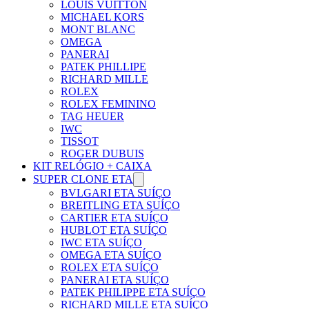
LOUIS VUITTON
MICHAEL KORS
MONT BLANC
OMEGA
PANERAI
PATEK PHILLIPE
RICHARD MILLE
ROLEX
ROLEX FEMININO
TAG HEUER
IWC
TISSOT
ROGER DUBUIS
KIT RELÓGIO + CAIXA
SUPER CLONE ETA
BVLGARI ETA SUÍÇO
BREITLING ETA SUÍÇO
CARTIER ETA SUÍÇO
HUBLOT ETA SUÍÇO
IWC ETA SUÍÇO
OMEGA ETA SUÍÇO
ROLEX ETA SUÍÇO
PANERAI ETA SUÍÇO
PATEK PHILIPPE ETA SUÍÇO
RICHARD MILLE ETA SUÍÇO