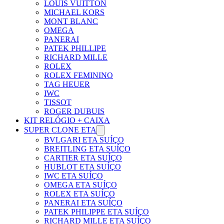
LOUIS VUITTON
MICHAEL KORS
MONT BLANC
OMEGA
PANERAI
PATEK PHILLIPE
RICHARD MILLE
ROLEX
ROLEX FEMININO
TAG HEUER
IWC
TISSOT
ROGER DUBUIS
KIT RELÓGIO + CAIXA
SUPER CLONE ETA
BVLGARI ETA SUÍÇO
BREITLING ETA SUÍÇO
CARTIER ETA SUÍÇO
HUBLOT ETA SUÍÇO
IWC ETA SUÍÇO
OMEGA ETA SUÍÇO
ROLEX ETA SUÍÇO
PANERAI ETA SUÍÇO
PATEK PHILIPPE ETA SUÍÇO
RICHARD MILLE ETA SUÍÇO