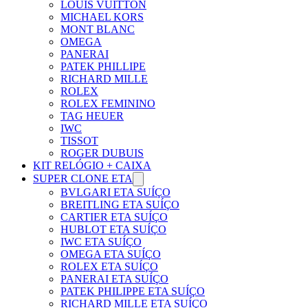
LOUIS VUITTON
MICHAEL KORS
MONT BLANC
OMEGA
PANERAI
PATEK PHILLIPE
RICHARD MILLE
ROLEX
ROLEX FEMININO
TAG HEUER
IWC
TISSOT
ROGER DUBUIS
KIT RELÓGIO + CAIXA
SUPER CLONE ETA
BVLGARI ETA SUÍÇO
BREITLING ETA SUÍÇO
CARTIER ETA SUÍÇO
HUBLOT ETA SUÍÇO
IWC ETA SUÍÇO
OMEGA ETA SUÍÇO
ROLEX ETA SUÍÇO
PANERAI ETA SUÍÇO
PATEK PHILIPPE ETA SUÍÇO
RICHARD MILLE ETA SUÍÇO