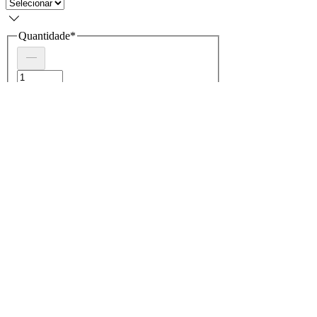
Quantidade
*
COMPRAR
Descrição do produto
Qualidade: PREMIUM
Movimento: Automático
Vidro: Cristal Mineral
Crono: 100 % funcional
Caixa: Aço inox