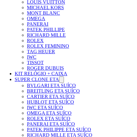
LOUIS VUITTON
MICHAEL KORS
MONT BLANC
OMEGA
PANERAI
PATEK PHILLIPE
RICHARD MILLE
ROLEX
ROLEX FEMININO
TAG HEUER
IWC
TISSOT
ROGER DUBUIS
KIT RELÓGIO + CAIXA
SUPER CLONE ETA
BVLGARI ETA SUÍÇO
BREITLING ETA SUÍÇO
CARTIER ETA SUÍÇO
HUBLOT ETA SUÍÇO
IWC ETA SUÍÇO
OMEGA ETA SUÍÇO
ROLEX ETA SUÍÇO
PANERAI ETA SUÍÇO
PATEK PHILIPPE ETA SUÍÇO
RICHARD MILLE ETA SUÍÇO