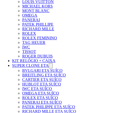
LOUIS VUITTON
MICHAEL KORS
MONT BLANC
OMEGA
PANERAI
PATEK PHILLIPE
RICHARD MILLE
ROLEX
ROLEX FEMININO
TAG HEUER
IWC
TISSOT
ROGER DUBUIS
KIT RELÓGIO + CAIXA
SUPER CLONE ETA
BVLGARI ETA SUÍÇO
BREITLING ETA SUÍÇO
CARTIER ETA SUÍÇO
HUBLOT ETA SUÍÇO
IWC ETA SUÍÇO
OMEGA ETA SUÍÇO
ROLEX ETA SUÍÇO
PANERAI ETA SUÍÇO
PATEK PHILIPPE ETA SUÍÇO
RICHARD MILLE ETA SUÍÇO