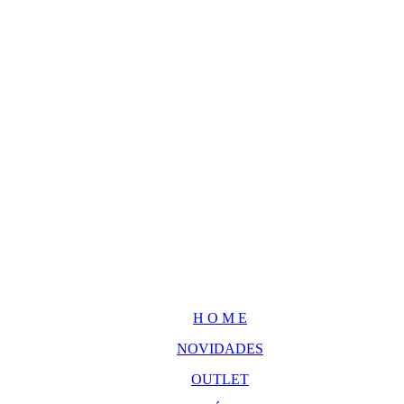
H O M E
NOVIDADES
OUTLET