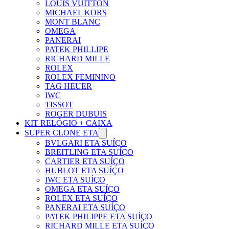
LOUIS VUITTON
MICHAEL KORS
MONT BLANC
OMEGA
PANERAI
PATEK PHILLIPE
RICHARD MILLE
ROLEX
ROLEX FEMININO
TAG HEUER
IWC
TISSOT
ROGER DUBUIS
KIT RELÓGIO + CAIXA
SUPER CLONE ETA
BVLGARI ETA SUÍÇO
BREITLING ETA SUÍÇO
CARTIER ETA SUÍÇO
HUBLOT ETA SUÍÇO
IWC ETA SUÍÇO
OMEGA ETA SUÍÇO
ROLEX ETA SUÍÇO
PANERAI ETA SUÍÇO
PATEK PHILIPPE ETA SUÍÇO
RICHARD MILLE ETA SUÍÇO