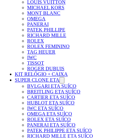
LOUIS VUITTON
MICHAEL KORS
MONT BLANC
OMEGA
PANERAI
PATEK PHILLIPE
RICHARD MILLE
ROLEX
ROLEX FEMININO
TAG HEUER
IWC
TISSOT
ROGER DUBUIS
KIT RELÓGIO + CAIXA
SUPER CLONE ETA
BVLGARI ETA SUÍÇO
BREITLING ETA SUÍÇO
CARTIER ETA SUÍÇO
HUBLOT ETA SUÍÇO
IWC ETA SUÍÇO
OMEGA ETA SUÍÇO
ROLEX ETA SUÍÇO
PANERAI ETA SUÍÇO
PATEK PHILIPPE ETA SUÍÇO
RICHARD MILLE ETA SUÍÇO