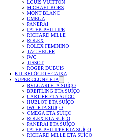
LOUIS VUITTON
MICHAEL KORS
MONT BLANC
OMEGA
PANERAI
PATEK PHILLIPE
RICHARD MILLE
ROLEX
ROLEX FEMININO
TAG HEUER
IWC
TISSOT
ROGER DUBUIS
KIT RELÓGIO + CAIXA
SUPER CLONE ETA
BVLGARI ETA SUÍÇO
BREITLING ETA SUÍÇO
CARTIER ETA SUÍÇO
HUBLOT ETA SUÍÇO
IWC ETA SUÍÇO
OMEGA ETA SUÍÇO
ROLEX ETA SUÍÇO
PANERAI ETA SUÍÇO
PATEK PHILIPPE ETA SUÍÇO
RICHARD MILLE ETA SUÍÇO