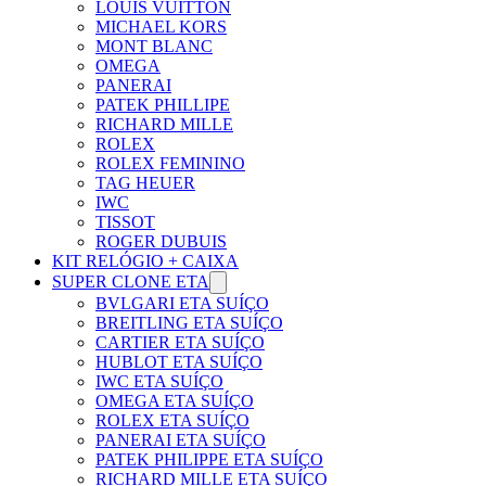
LOUIS VUITTON
MICHAEL KORS
MONT BLANC
OMEGA
PANERAI
PATEK PHILLIPE
RICHARD MILLE
ROLEX
ROLEX FEMININO
TAG HEUER
IWC
TISSOT
ROGER DUBUIS
KIT RELÓGIO + CAIXA
SUPER CLONE ETA
BVLGARI ETA SUÍÇO
BREITLING ETA SUÍÇO
CARTIER ETA SUÍÇO
HUBLOT ETA SUÍÇO
IWC ETA SUÍÇO
OMEGA ETA SUÍÇO
ROLEX ETA SUÍÇO
PANERAI ETA SUÍÇO
PATEK PHILIPPE ETA SUÍÇO
RICHARD MILLE ETA SUÍÇO