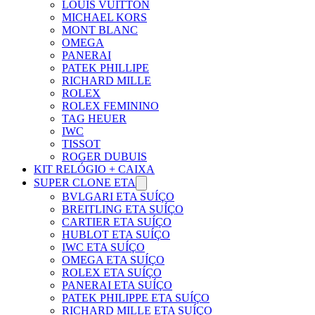
LOUIS VUITTON
MICHAEL KORS
MONT BLANC
OMEGA
PANERAI
PATEK PHILLIPE
RICHARD MILLE
ROLEX
ROLEX FEMININO
TAG HEUER
IWC
TISSOT
ROGER DUBUIS
KIT RELÓGIO + CAIXA
SUPER CLONE ETA
BVLGARI ETA SUÍÇO
BREITLING ETA SUÍÇO
CARTIER ETA SUÍÇO
HUBLOT ETA SUÍÇO
IWC ETA SUÍÇO
OMEGA ETA SUÍÇO
ROLEX ETA SUÍÇO
PANERAI ETA SUÍÇO
PATEK PHILIPPE ETA SUÍÇO
RICHARD MILLE ETA SUÍÇO