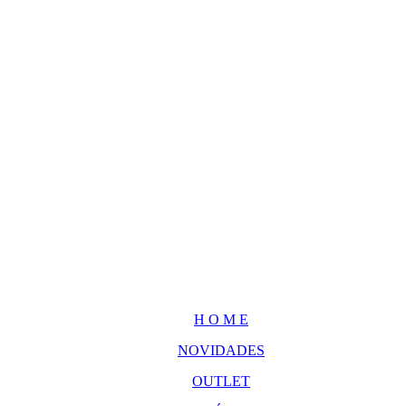
H O M E
NOVIDADES
OUTLET