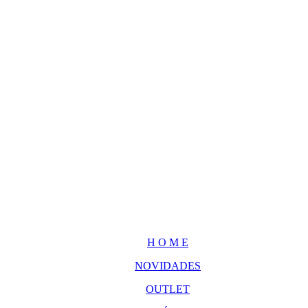
H O M E
NOVIDADES
OUTLET