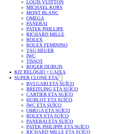
LOUIS VUITTON
MICHAEL KORS
MONT BLANC
OMEGA
PANERAI
PATEK PHILLIPE
RICHARD MILLE
ROLEX
ROLEX FEMININO
TAG HEUER
IWC
TISSOT
ROGER DUBUIS
KIT RELÓGIO + CAIXA
SUPER CLONE ETA
BVLGARI ETA SUÍÇO
BREITLING ETA SUÍÇO
CARTIER ETA SUÍÇO
HUBLOT ETA SUÍÇO
IWC ETA SUÍÇO
OMEGA ETA SUÍÇO
ROLEX ETA SUÍÇO
PANERAI ETA SUÍÇO
PATEK PHILIPPE ETA SUÍÇO
RICHARD MILLE ETA SUÍÇO