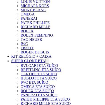
LOUIS VUITTON
MICHAEL KORS
MONT BLANC
OMEGA
PANERAI
PATEK PHILLIPE
RICHARD MILLE
ROLEX
ROLEX FEMININO
TAG HEUER
IWC
TISSOT
ROGER DUBUIS
KIT RELÓGIO + CAIXA
SUPER CLONE ETA
BVLGARI ETA SUÍÇO
BREITLING ETA SUÍÇO
CARTIER ETA SUÍÇO
HUBLOT ETA SUÍÇO
IWC ETA SUÍÇO
OMEGA ETA SUÍÇO
ROLEX ETA SUÍÇO
PANERAI ETA SUÍÇO
PATEK PHILIPPE ETA SUÍÇO
RICHARD MILLE ETA SUÍÇO