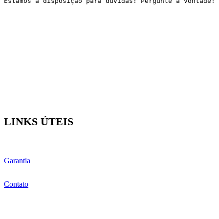
Estamos à disposição para dúvidas! Pergunte a vontade!
LINKS ÚTEIS
Garantia
Contato