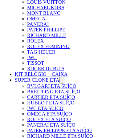
LOUIS VUITTON
MICHAEL KORS
MONT BLANC
OMEGA
PANERAI
PATEK PHILLIPE
RICHARD MILLE
ROLEX
ROLEX FEMININO
TAG HEUER
IWC
TISSOT
ROGER DUBUIS
KIT RELÓGIO + CAIXA
SUPER CLONE ETA
BVLGARI ETA SUÍÇO
BREITLING ETA SUÍÇO
CARTIER ETA SUÍÇO
HUBLOT ETA SUÍÇO
IWC ETA SUÍÇO
OMEGA ETA SUÍÇO
ROLEX ETA SUÍÇO
PANERAI ETA SUÍÇO
PATEK PHILIPPE ETA SUÍÇO
RICHARD MILLE ETA SUÍÇO