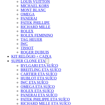
LOUIS VUITTON
MICHAEL KORS
MONT BLANC
OMEGA
PANERAI
PATEK PHILLIPE
RICHARD MILLE
ROLEX
ROLEX FEMININO
TAG HEUER
IWC
TISSOT
ROGER DUBUIS
KIT RELÓGIO + CAIXA
SUPER CLONE ETA
BVLGARI ETA SUÍÇO
BREITLING ETA SUÍÇO
CARTIER ETA SUÍÇO
HUBLOT ETA SUÍÇO
IWC ETA SUÍÇO
OMEGA ETA SUÍÇO
ROLEX ETA SUÍÇO
PANERAI ETA SUÍÇO
PATEK PHILIPPE ETA SUÍÇO
RICHARD MILLE ETA SUÍÇO