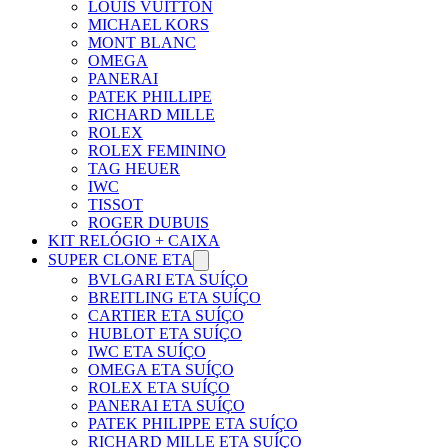
LOUIS VUITTON
MICHAEL KORS
MONT BLANC
OMEGA
PANERAI
PATEK PHILLIPE
RICHARD MILLE
ROLEX
ROLEX FEMININO
TAG HEUER
IWC
TISSOT
ROGER DUBUIS
KIT RELÓGIO + CAIXA
SUPER CLONE ETA
BVLGARI ETA SUÍÇO
BREITLING ETA SUÍÇO
CARTIER ETA SUÍÇO
HUBLOT ETA SUÍÇO
IWC ETA SUÍÇO
OMEGA ETA SUÍÇO
ROLEX ETA SUÍÇO
PANERAI ETA SUÍÇO
PATEK PHILIPPE ETA SUÍÇO
RICHARD MILLE ETA SUÍÇO