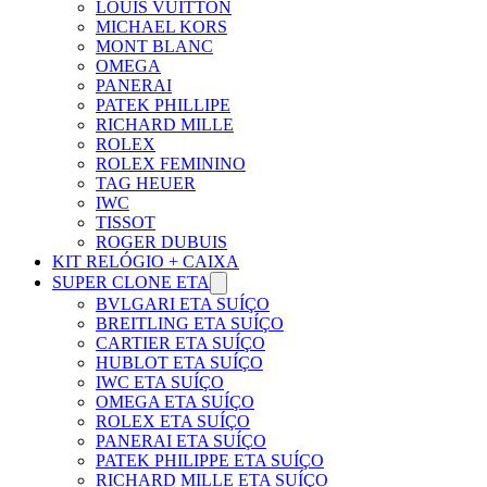
LOUIS VUITTON
MICHAEL KORS
MONT BLANC
OMEGA
PANERAI
PATEK PHILLIPE
RICHARD MILLE
ROLEX
ROLEX FEMININO
TAG HEUER
IWC
TISSOT
ROGER DUBUIS
KIT RELÓGIO + CAIXA
SUPER CLONE ETA
BVLGARI ETA SUÍÇO
BREITLING ETA SUÍÇO
CARTIER ETA SUÍÇO
HUBLOT ETA SUÍÇO
IWC ETA SUÍÇO
OMEGA ETA SUÍÇO
ROLEX ETA SUÍÇO
PANERAI ETA SUÍÇO
PATEK PHILIPPE ETA SUÍÇO
RICHARD MILLE ETA SUÍÇO