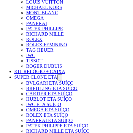
LOUIS VUITTON
MICHAEL KORS
MONT BLANC
OMEGA
PANERAI
PATEK PHILLIPE
RICHARD MILLE
ROLEX
ROLEX FEMININO
TAG HEUER
IWC
TISSOT
ROGER DUBUIS
KIT RELÓGIO + CAIXA
SUPER CLONE ETA
BVLGARI ETA SUÍÇO
BREITLING ETA SUÍÇO
CARTIER ETA SUÍÇO
HUBLOT ETA SUÍÇO
IWC ETA SUÍÇO
OMEGA ETA SUÍÇO
ROLEX ETA SUÍÇO
PANERAI ETA SUÍÇO
PATEK PHILIPPE ETA SUÍÇO
RICHARD MILLE ETA SUÍÇO