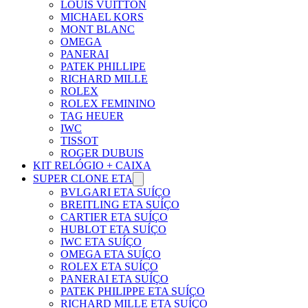
LOUIS VUITTON
MICHAEL KORS
MONT BLANC
OMEGA
PANERAI
PATEK PHILLIPE
RICHARD MILLE
ROLEX
ROLEX FEMININO
TAG HEUER
IWC
TISSOT
ROGER DUBUIS
KIT RELÓGIO + CAIXA
SUPER CLONE ETA
BVLGARI ETA SUÍÇO
BREITLING ETA SUÍÇO
CARTIER ETA SUÍÇO
HUBLOT ETA SUÍÇO
IWC ETA SUÍÇO
OMEGA ETA SUÍÇO
ROLEX ETA SUÍÇO
PANERAI ETA SUÍÇO
PATEK PHILIPPE ETA SUÍÇO
RICHARD MILLE ETA SUÍÇO