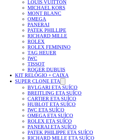
LOUIS VUITTON
MICHAEL KORS
MONT BLANC
OMEGA
PANERAI
PATEK PHILLIPE
RICHARD MILLE
ROLEX
ROLEX FEMININO
TAG HEUER
IWC
TISSOT
ROGER DUBUIS
KIT RELÓGIO + CAIXA
SUPER CLONE ETA
BVLGARI ETA SUÍÇO
BREITLING ETA SUÍÇO
CARTIER ETA SUÍÇO
HUBLOT ETA SUÍÇO
IWC ETA SUÍÇO
OMEGA ETA SUÍÇO
ROLEX ETA SUÍÇO
PANERAI ETA SUÍÇO
PATEK PHILIPPE ETA SUÍÇO
RICHARD MILLE ETA SUÍÇO