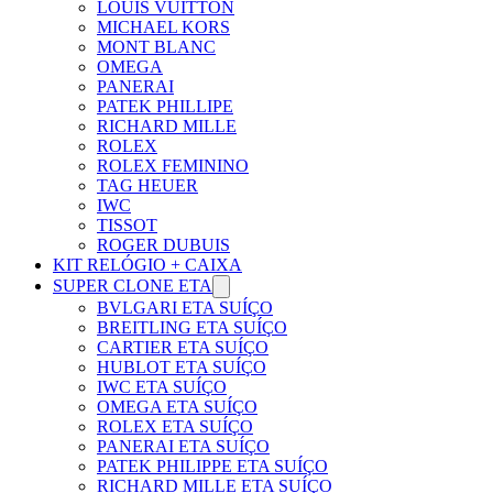
LOUIS VUITTON
MICHAEL KORS
MONT BLANC
OMEGA
PANERAI
PATEK PHILLIPE
RICHARD MILLE
ROLEX
ROLEX FEMININO
TAG HEUER
IWC
TISSOT
ROGER DUBUIS
KIT RELÓGIO + CAIXA
SUPER CLONE ETA
BVLGARI ETA SUÍÇO
BREITLING ETA SUÍÇO
CARTIER ETA SUÍÇO
HUBLOT ETA SUÍÇO
IWC ETA SUÍÇO
OMEGA ETA SUÍÇO
ROLEX ETA SUÍÇO
PANERAI ETA SUÍÇO
PATEK PHILIPPE ETA SUÍÇO
RICHARD MILLE ETA SUÍÇO