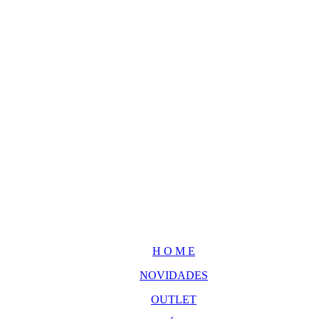
H O M E
NOVIDADES
OUTLET