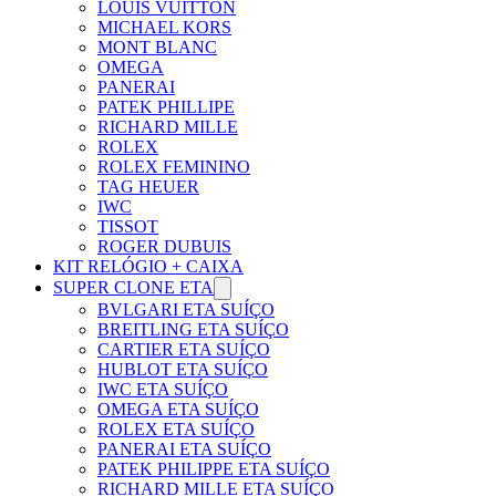
LOUIS VUITTON
MICHAEL KORS
MONT BLANC
OMEGA
PANERAI
PATEK PHILLIPE
RICHARD MILLE
ROLEX
ROLEX FEMININO
TAG HEUER
IWC
TISSOT
ROGER DUBUIS
KIT RELÓGIO + CAIXA
SUPER CLONE ETA
BVLGARI ETA SUÍÇO
BREITLING ETA SUÍÇO
CARTIER ETA SUÍÇO
HUBLOT ETA SUÍÇO
IWC ETA SUÍÇO
OMEGA ETA SUÍÇO
ROLEX ETA SUÍÇO
PANERAI ETA SUÍÇO
PATEK PHILIPPE ETA SUÍÇO
RICHARD MILLE ETA SUÍÇO