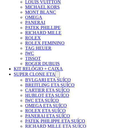
LOUIS VUITTON
MICHAEL KORS
MONT BLANC
OMEGA
PANERAI
PATEK PHILLIPE
RICHARD MILLE
ROLEX
ROLEX FEMININO
TAG HEUER
IWC
TISSOT
ROGER DUBUIS
KIT RELÓGIO + CAIXA
SUPER CLONE ETA
BVLGARI ETA SUÍÇO
BREITLING ETA SUÍÇO
CARTIER ETA SUÍÇO
HUBLOT ETA SUÍÇO
IWC ETA SUÍÇO
OMEGA ETA SUÍÇO
ROLEX ETA SUÍÇO
PANERAI ETA SUÍÇO
PATEK PHILIPPE ETA SUÍÇO
RICHARD MILLE ETA SUÍÇO