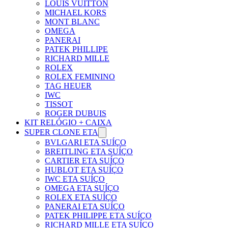
LOUIS VUITTON
MICHAEL KORS
MONT BLANC
OMEGA
PANERAI
PATEK PHILLIPE
RICHARD MILLE
ROLEX
ROLEX FEMININO
TAG HEUER
IWC
TISSOT
ROGER DUBUIS
KIT RELÓGIO + CAIXA
SUPER CLONE ETA
BVLGARI ETA SUÍÇO
BREITLING ETA SUÍÇO
CARTIER ETA SUÍÇO
HUBLOT ETA SUÍÇO
IWC ETA SUÍÇO
OMEGA ETA SUÍÇO
ROLEX ETA SUÍÇO
PANERAI ETA SUÍÇO
PATEK PHILIPPE ETA SUÍÇO
RICHARD MILLE ETA SUÍÇO