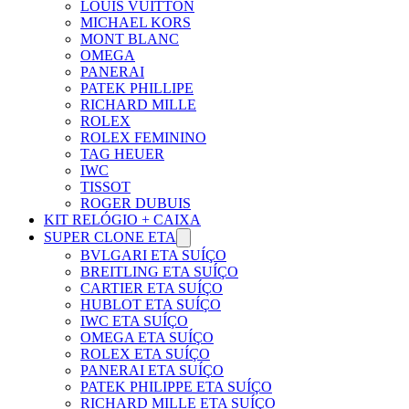
LOUIS VUITTON
MICHAEL KORS
MONT BLANC
OMEGA
PANERAI
PATEK PHILLIPE
RICHARD MILLE
ROLEX
ROLEX FEMININO
TAG HEUER
IWC
TISSOT
ROGER DUBUIS
KIT RELÓGIO + CAIXA
SUPER CLONE ETA
BVLGARI ETA SUÍÇO
BREITLING ETA SUÍÇO
CARTIER ETA SUÍÇO
HUBLOT ETA SUÍÇO
IWC ETA SUÍÇO
OMEGA ETA SUÍÇO
ROLEX ETA SUÍÇO
PANERAI ETA SUÍÇO
PATEK PHILIPPE ETA SUÍÇO
RICHARD MILLE ETA SUÍÇO