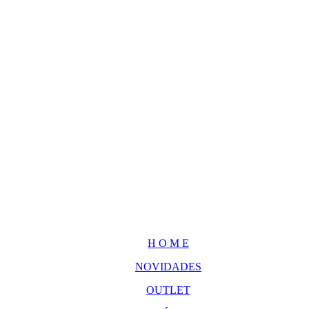
H O M E
NOVIDADES
OUTLET