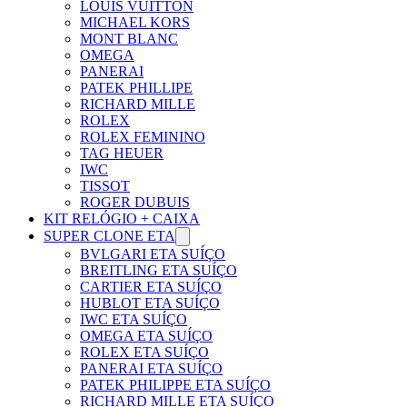
LOUIS VUITTON
MICHAEL KORS
MONT BLANC
OMEGA
PANERAI
PATEK PHILLIPE
RICHARD MILLE
ROLEX
ROLEX FEMININO
TAG HEUER
IWC
TISSOT
ROGER DUBUIS
KIT RELÓGIO + CAIXA
SUPER CLONE ETA
BVLGARI ETA SUÍÇO
BREITLING ETA SUÍÇO
CARTIER ETA SUÍÇO
HUBLOT ETA SUÍÇO
IWC ETA SUÍÇO
OMEGA ETA SUÍÇO
ROLEX ETA SUÍÇO
PANERAI ETA SUÍÇO
PATEK PHILIPPE ETA SUÍÇO
RICHARD MILLE ETA SUÍÇO