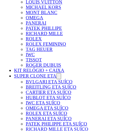
LOUIS VUITTON
MICHAEL KORS
MONT BLANC
OMEGA
PANERAI
PATEK PHILLIPE
RICHARD MILLE
ROLEX
ROLEX FEMININO
TAG HEUER
IWC
TISSOT
ROGER DUBUIS
KIT RELÓGIO + CAIXA
SUPER CLONE ETA
BVLGARI ETA SUÍÇO
BREITLING ETA SUÍÇO
CARTIER ETA SUÍÇO
HUBLOT ETA SUÍÇO
IWC ETA SUÍÇO
OMEGA ETA SUÍÇO
ROLEX ETA SUÍÇO
PANERAI ETA SUÍÇO
PATEK PHILIPPE ETA SUÍÇO
RICHARD MILLE ETA SUÍÇO