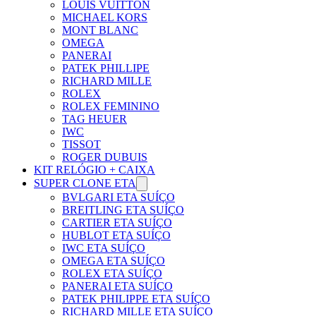
LOUIS VUITTON
MICHAEL KORS
MONT BLANC
OMEGA
PANERAI
PATEK PHILLIPE
RICHARD MILLE
ROLEX
ROLEX FEMININO
TAG HEUER
IWC
TISSOT
ROGER DUBUIS
KIT RELÓGIO + CAIXA
SUPER CLONE ETA
BVLGARI ETA SUÍÇO
BREITLING ETA SUÍÇO
CARTIER ETA SUÍÇO
HUBLOT ETA SUÍÇO
IWC ETA SUÍÇO
OMEGA ETA SUÍÇO
ROLEX ETA SUÍÇO
PANERAI ETA SUÍÇO
PATEK PHILIPPE ETA SUÍÇO
RICHARD MILLE ETA SUÍÇO