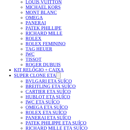
LOUIS VUITTON
MICHAEL KORS
MONT BLANC
OMEGA
PANERAI
PATEK PHILLIPE
RICHARD MILLE
ROLEX
ROLEX FEMININO
TAG HEUER
IWC
TISSOT
ROGER DUBUIS
KIT RELÓGIO + CAIXA
SUPER CLONE ETA
BVLGARI ETA SUÍÇO
BREITLING ETA SUÍÇO
CARTIER ETA SUÍÇO
HUBLOT ETA SUÍÇO
IWC ETA SUÍÇO
OMEGA ETA SUÍÇO
ROLEX ETA SUÍÇO
PANERAI ETA SUÍÇO
PATEK PHILIPPE ETA SUÍÇO
RICHARD MILLE ETA SUÍÇO