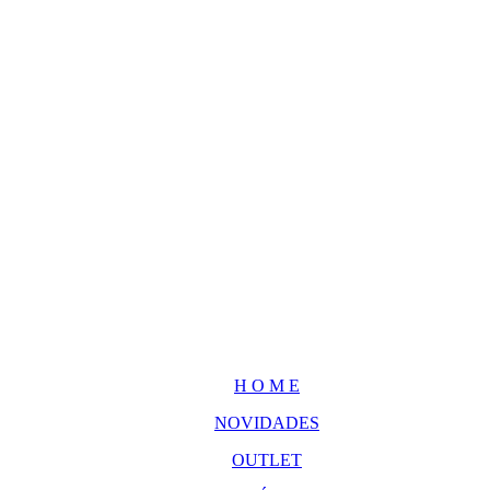
H O M E
NOVIDADES
OUTLET