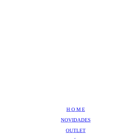
H O M E
NOVIDADES
OUTLET