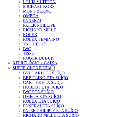
LOUIS VUITTON
MICHAEL KORS
MONT BLANC
OMEGA
PANERAI
PATEK PHILLIPE
RICHARD MILLE
ROLEX
ROLEX FEMININO
TAG HEUER
IWC
TISSOT
ROGER DUBUIS
KIT RELÓGIO + CAIXA
SUPER CLONE ETA
BVLGARI ETA SUÍÇO
BREITLING ETA SUÍÇO
CARTIER ETA SUÍÇO
HUBLOT ETA SUÍÇO
IWC ETA SUÍÇO
OMEGA ETA SUÍÇO
ROLEX ETA SUÍÇO
PANERAI ETA SUÍÇO
PATEK PHILIPPE ETA SUÍÇO
RICHARD MILLE ETA SUÍÇO