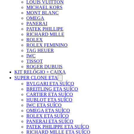
LOUIS VUITTON
MICHAEL KORS
MONT BLANC
OMEGA
PANERAI
PATEK PHILLIPE
RICHARD MILLE
ROLEX
ROLEX FEMININO
TAG HEUER
IWC
TISSOT
ROGER DUBUIS
KIT RELÓGIO + CAIXA
SUPER CLONE ETA
BVLGARI ETA SUÍÇO
BREITLING ETA SUÍÇO
CARTIER ETA SUÍÇO
HUBLOT ETA SUÍÇO
IWC ETA SUÍÇO
OMEGA ETA SUÍÇO
ROLEX ETA SUÍÇO
PANERAI ETA SUÍÇO
PATEK PHILIPPE ETA SUÍÇO
RICHARD MILLE ETA SUÍÇO