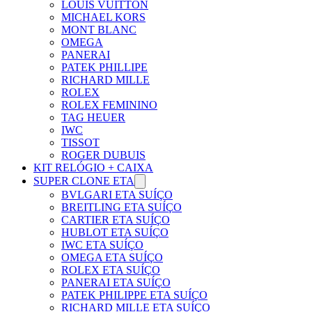
LOUIS VUITTON
MICHAEL KORS
MONT BLANC
OMEGA
PANERAI
PATEK PHILLIPE
RICHARD MILLE
ROLEX
ROLEX FEMININO
TAG HEUER
IWC
TISSOT
ROGER DUBUIS
KIT RELÓGIO + CAIXA
SUPER CLONE ETA
BVLGARI ETA SUÍÇO
BREITLING ETA SUÍÇO
CARTIER ETA SUÍÇO
HUBLOT ETA SUÍÇO
IWC ETA SUÍÇO
OMEGA ETA SUÍÇO
ROLEX ETA SUÍÇO
PANERAI ETA SUÍÇO
PATEK PHILIPPE ETA SUÍÇO
RICHARD MILLE ETA SUÍÇO